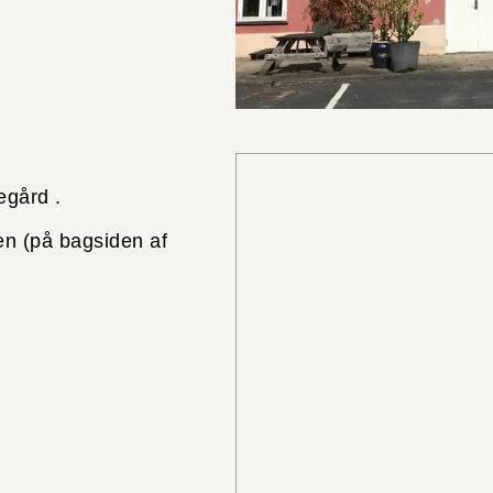
egård .
ren (på bagsiden af