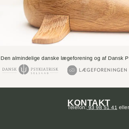
 Den almindelige danske lægeforening og af Dansk Ps
KONTAKT
Telefon:
93 98 51 41
elle