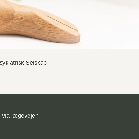
ykiatrisk Selskab
r via
lægevejen