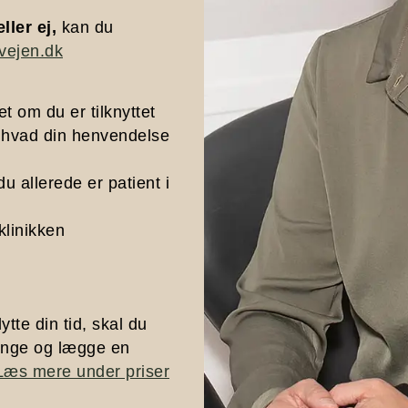
ller ej,
kan du
ejen.dk
 om du er tilknyttet
t, hvad din henvendelse
du allerede er patient i
 klinikken
lytte din tid, skal du
ringe og lægge en
Læs mere under priser